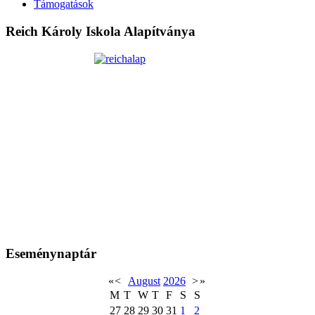
Támogatások
Reich Károly Iskola Alapítványa
Eseménynaptár
«
<
August
2026
>
»
M
T
W
T
F
S
S
27
28
29
30
31
1
2