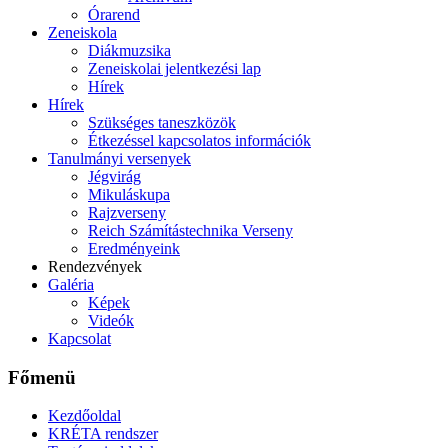
Órarend
Zeneiskola
Diákmuzsika
Zeneiskolai jelentkezési lap
Hírek
Hírek
Szükséges taneszközök
Étkezéssel kapcsolatos információk
Tanulmányi versenyek
Jégvirág
Mikuláskupa
Rajzverseny
Reich Számítástechnika Verseny
Eredményeink
Rendezvények
Galéria
Képek
Videók
Kapcsolat
Főmenü
Kezdőoldal
KRÉTA rendszer