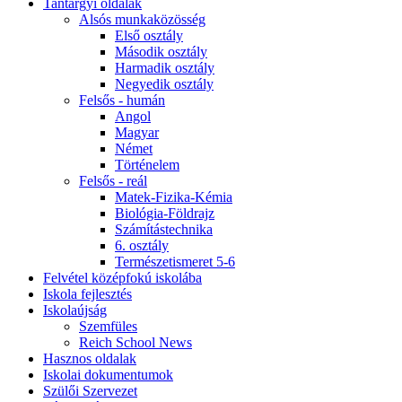
Tantárgyi oldalak
Alsós munkaközösség
Első osztály
Második osztály
Harmadik osztály
Negyedik osztály
Felsős - humán
Angol
Magyar
Német
Történelem
Felsős - reál
Matek-Fizika-Kémia
Biológia-Földrajz
Számítástechnika
6. osztály
Természetismeret 5-6
Felvétel középfokú iskolába
Iskola fejlesztés
Iskolaújság
Szemfüles
Reich School News
Hasznos oldalak
Iskolai dokumentumok
Szülői Szervezet