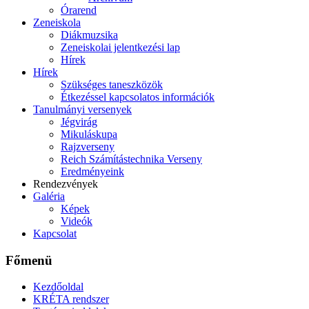
Órarend
Zeneiskola
Diákmuzsika
Zeneiskolai jelentkezési lap
Hírek
Hírek
Szükséges taneszközök
Étkezéssel kapcsolatos információk
Tanulmányi versenyek
Jégvirág
Mikuláskupa
Rajzverseny
Reich Számítástechnika Verseny
Eredményeink
Rendezvények
Galéria
Képek
Videók
Kapcsolat
Főmenü
Kezdőoldal
KRÉTA rendszer