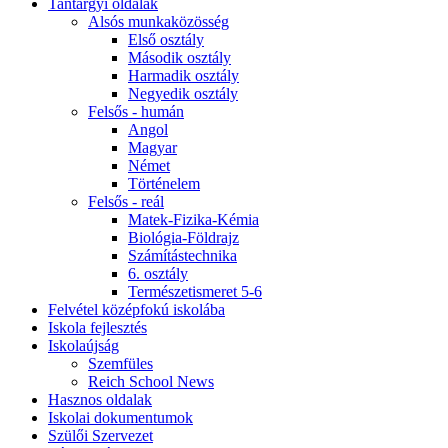
Tantárgyi oldalak
Alsós munkaközösség
Első osztály
Második osztály
Harmadik osztály
Negyedik osztály
Felsős - humán
Angol
Magyar
Német
Történelem
Felsős - reál
Matek-Fizika-Kémia
Biológia-Földrajz
Számítástechnika
6. osztály
Természetismeret 5-6
Felvétel középfokú iskolába
Iskola fejlesztés
Iskolaújság
Szemfüles
Reich School News
Hasznos oldalak
Iskolai dokumentumok
Szülői Szervezet