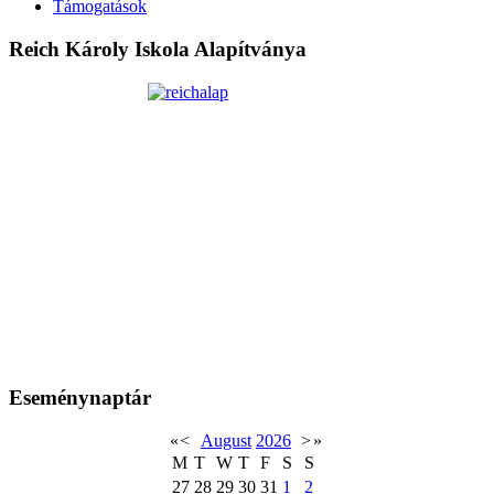
Támogatások
Reich Károly Iskola Alapítványa
Eseménynaptár
«
<
August
2026
>
»
M
T
W
T
F
S
S
27
28
29
30
31
1
2