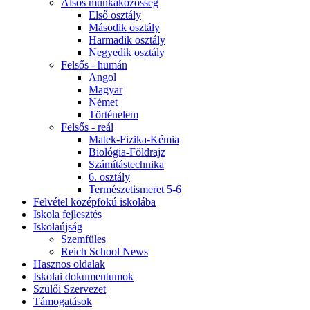
Alsós munkaközösség
Első osztály
Második osztály
Harmadik osztály
Negyedik osztály
Felsős - humán
Angol
Magyar
Német
Történelem
Felsős - reál
Matek-Fizika-Kémia
Biológia-Földrajz
Számítástechnika
6. osztály
Természetismeret 5-6
Felvétel középfokú iskolába
Iskola fejlesztés
Iskolaújság
Szemfüles
Reich School News
Hasznos oldalak
Iskolai dokumentumok
Szülői Szervezet
Támogatások