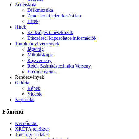
Zeneiskola
Diákmuzsika
Zeneiskolai jelentkezési lap
Hírek
Hírek
Szükséges taneszközök
Étkezéssel kapcsolatos információk
Tanulmányi versenyek
Jégvirág
Mikuláskupa
Rajzverseny
Reich Számítástechnika Verseny
Eredményeink
Rendezvények
Galéria
Képek
Videók
Kapcsolat
Főmenü
Kezdőoldal
KRÉTA rendszer
Tantárgyi oldalak