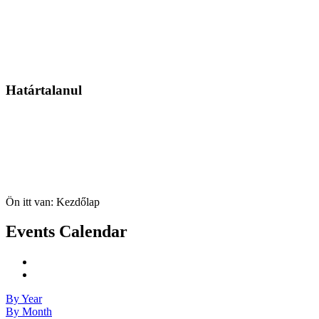
Határtalanul
Ön itt van:
Kezdőlap
Events Calendar
By Year
By Month