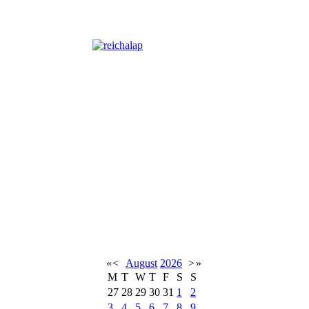
«
<
August
2026
>
»
M
T
W
T
F
S
S
27
28
29
30
31
1
2
3
4
5
6
7
8
9