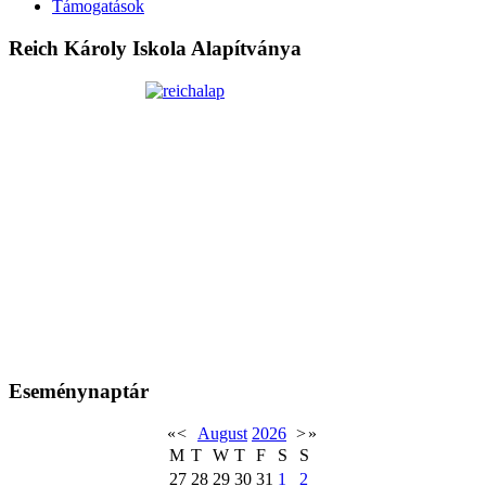
Támogatások
Reich Károly Iskola Alapítványa
Eseménynaptár
«
<
August
2026
>
»
M
T
W
T
F
S
S
27
28
29
30
31
1
2