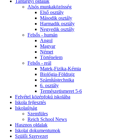
Tantárgyi oldalak
Alsós munkaközösség
Első osztály
Második osztály
Harmadik osztály
Negyedik osztály
Felsős - humán
Angol
Magyar
Német
Történelem
Felsős - reál
Matek-Fizika-Kémia
Biológia-Földrajz
Számítástechnika
6. osztály
Természetismeret 5-6
Felvétel középfokú iskolába
Iskola fejlesztés
Iskolaújság
Szemfüles
Reich School News
Hasznos oldalak
Iskolai dokumentumok
Szülői Szervezet