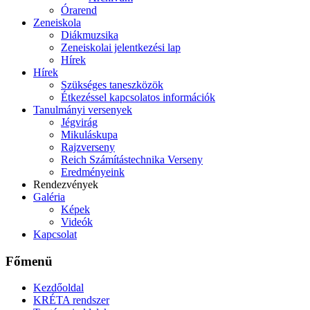
Órarend
Zeneiskola
Diákmuzsika
Zeneiskolai jelentkezési lap
Hírek
Hírek
Szükséges taneszközök
Étkezéssel kapcsolatos információk
Tanulmányi versenyek
Jégvirág
Mikuláskupa
Rajzverseny
Reich Számítástechnika Verseny
Eredményeink
Rendezvények
Galéria
Képek
Videók
Kapcsolat
Főmenü
Kezdőoldal
KRÉTA rendszer