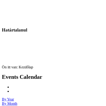
Határtalanul
Ön itt van:
Kezdőlap
Events Calendar
By Year
By Month