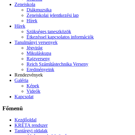
Zeneiskola
Diákmuzsika
Zeneiskolai jelentkezési lap
Hírek
Hírek
Szükséges taneszközök
Étkezéssel kapcsolatos információk
Tanulmányi versenyek
Jégvirág
Mikuláskupa
Rajzverseny
Reich Számítástechnika Verseny
Eredményeink
Rendezvények
Galéria
Képek
Videók
Kapcsolat
Főmenü
Kezdőoldal
KRÉTA rendszer
Tantárgyi oldalak