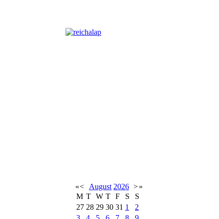
«
<
August
2026
>
»
M
T
W
T
F
S
S
27
28
29
30
31
1
2
3
4
5
6
7
8
9