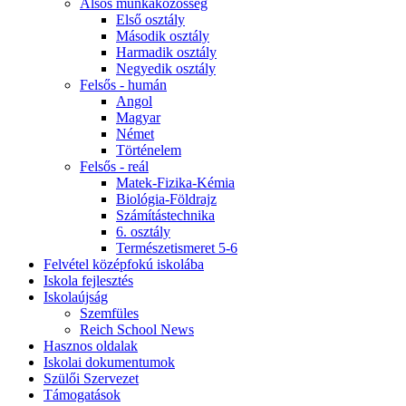
Alsós munkaközösség
Első osztály
Második osztály
Harmadik osztály
Negyedik osztály
Felsős - humán
Angol
Magyar
Német
Történelem
Felsős - reál
Matek-Fizika-Kémia
Biológia-Földrajz
Számítástechnika
6. osztály
Természetismeret 5-6
Felvétel középfokú iskolába
Iskola fejlesztés
Iskolaújság
Szemfüles
Reich School News
Hasznos oldalak
Iskolai dokumentumok
Szülői Szervezet
Támogatások