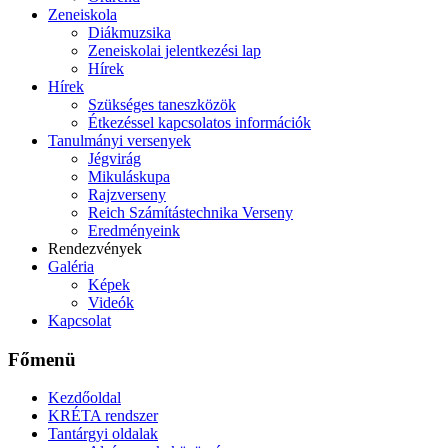
Zeneiskola
Diákmuzsika
Zeneiskolai jelentkezési lap
Hírek
Hírek
Szükséges taneszközök
Étkezéssel kapcsolatos információk
Tanulmányi versenyek
Jégvirág
Mikuláskupa
Rajzverseny
Reich Számítástechnika Verseny
Eredményeink
Rendezvények
Galéria
Képek
Videók
Kapcsolat
Főmenü
Kezdőoldal
KRÉTA rendszer
Tantárgyi oldalak