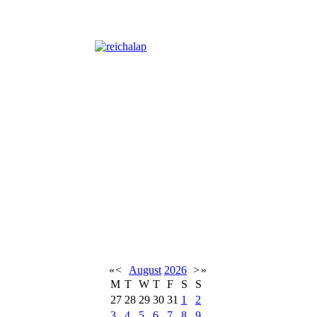
«
<
August
2026
>
»
M
T
W
T
F
S
S
27
28
29
30
31
1
2
3
4
5
6
7
8
9