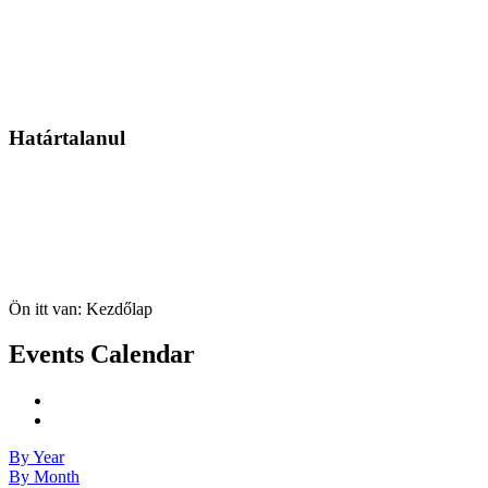
Határtalanul
Ön itt van:
Kezdőlap
Events Calendar
By Year
By Month