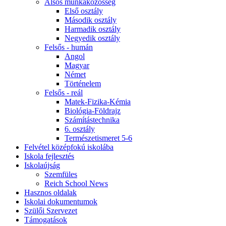
Alsós munkaközösség
Első osztály
Második osztály
Harmadik osztály
Negyedik osztály
Felsős - humán
Angol
Magyar
Német
Történelem
Felsős - reál
Matek-Fizika-Kémia
Biológia-Földrajz
Számítástechnika
6. osztály
Természetismeret 5-6
Felvétel középfokú iskolába
Iskola fejlesztés
Iskolaújság
Szemfüles
Reich School News
Hasznos oldalak
Iskolai dokumentumok
Szülői Szervezet
Támogatások