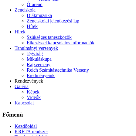
Órarend
Zeneiskola
Diákmuzsika
Zeneiskolai jelentkezési lap
Hírek
Hírek
Szükséges taneszközök
Étkezéssel kapcsolatos információk
Tanulmányi versenyek
Jégvirág
Mikuláskupa
Rajzverseny
Reich Számítástechnika Verseny
Eredményeink
Rendezvények
Galéria
Képek
Videók
Kapcsolat
Főmenü
Kezdőoldal
KRÉTA rendszer