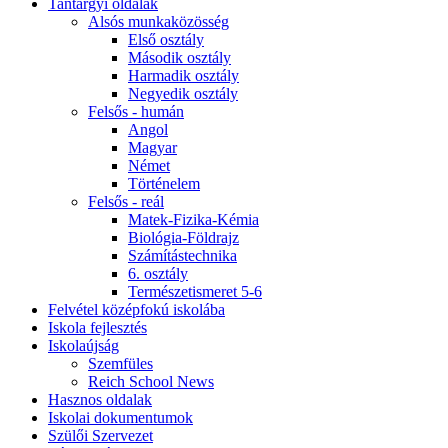
Tantárgyi oldalak
Alsós munkaközösség
Első osztály
Második osztály
Harmadik osztály
Negyedik osztály
Felsős - humán
Angol
Magyar
Német
Történelem
Felsős - reál
Matek-Fizika-Kémia
Biológia-Földrajz
Számítástechnika
6. osztály
Természetismeret 5-6
Felvétel középfokú iskolába
Iskola fejlesztés
Iskolaújság
Szemfüles
Reich School News
Hasznos oldalak
Iskolai dokumentumok
Szülői Szervezet