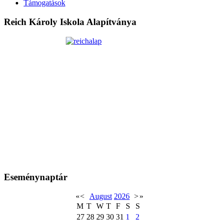
Támogatások
Reich Károly Iskola Alapítványa
Eseménynaptár
«
<
August
2026
>
»
M
T
W
T
F
S
S
27
28
29
30
31
1
2