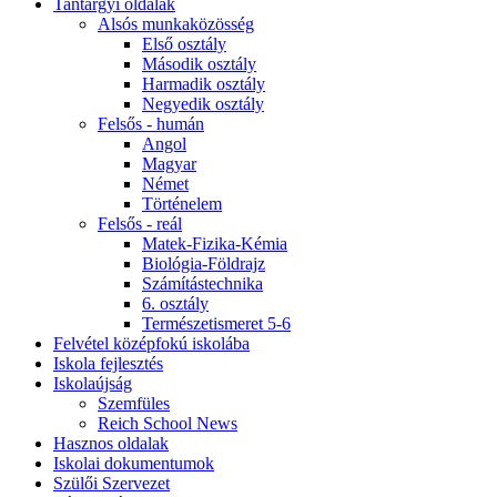
Tantárgyi oldalak
Alsós munkaközösség
Első osztály
Második osztály
Harmadik osztály
Negyedik osztály
Felsős - humán
Angol
Magyar
Német
Történelem
Felsős - reál
Matek-Fizika-Kémia
Biológia-Földrajz
Számítástechnika
6. osztály
Természetismeret 5-6
Felvétel középfokú iskolába
Iskola fejlesztés
Iskolaújság
Szemfüles
Reich School News
Hasznos oldalak
Iskolai dokumentumok
Szülői Szervezet