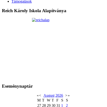
Támogatások
Reich Károly Iskola Alapítványa
Eseménynaptár
«
<
August
2026
>
»
M
T
W
T
F
S
S
27
28
29
30
31
1
2