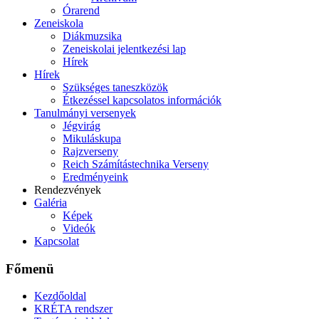
Órarend
Zeneiskola
Diákmuzsika
Zeneiskolai jelentkezési lap
Hírek
Hírek
Szükséges taneszközök
Étkezéssel kapcsolatos információk
Tanulmányi versenyek
Jégvirág
Mikuláskupa
Rajzverseny
Reich Számítástechnika Verseny
Eredményeink
Rendezvények
Galéria
Képek
Videók
Kapcsolat
Főmenü
Kezdőoldal
KRÉTA rendszer