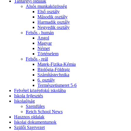
Tantárgyi oldalak
Alsós munkaközösség
Első osztály
Második osztály
Harmadik osztály
Negyedik osztály
Felsős - humán
Angol
Magyar
Német
Történelem
Felsős - reál
Matek-Fizika-Kémia
Biológia-Földrajz
Számítástechnika
6. osztály
Természetismeret 5-6
Felvétel középfokú iskolába
Iskola fejlesztés
Iskolaújság
Szemfüles
Reich School News
Hasznos oldalak
Iskolai dokumentumok
Szülői Szervezet