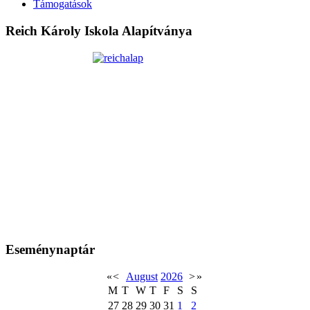
Támogatások
Reich Károly Iskola Alapítványa
Eseménynaptár
«
<
August
2026
>
»
M
T
W
T
F
S
S
27
28
29
30
31
1
2