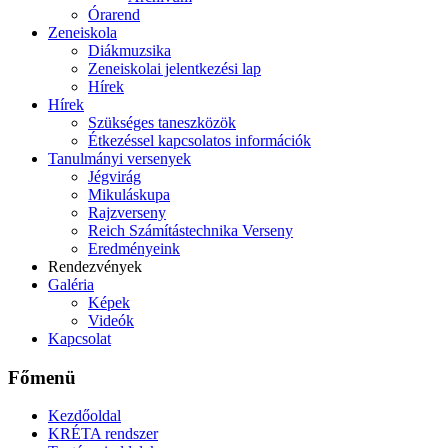
Órarend
Zeneiskola
Diákmuzsika
Zeneiskolai jelentkezési lap
Hírek
Hírek
Szükséges taneszközök
Étkezéssel kapcsolatos információk
Tanulmányi versenyek
Jégvirág
Mikuláskupa
Rajzverseny
Reich Számítástechnika Verseny
Eredményeink
Rendezvények
Galéria
Képek
Videók
Kapcsolat
Főmenü
Kezdőoldal
KRÉTA rendszer