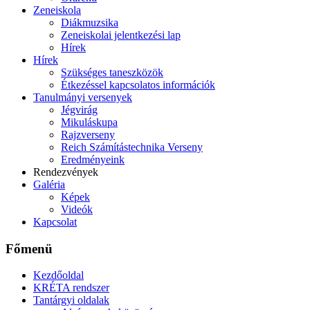
Zeneiskola
Diákmuzsika
Zeneiskolai jelentkezési lap
Hírek
Hírek
Szükséges taneszközök
Étkezéssel kapcsolatos információk
Tanulmányi versenyek
Jégvirág
Mikuláskupa
Rajzverseny
Reich Számítástechnika Verseny
Eredményeink
Rendezvények
Galéria
Képek
Videók
Kapcsolat
Főmenü
Kezdőoldal
KRÉTA rendszer
Tantárgyi oldalak