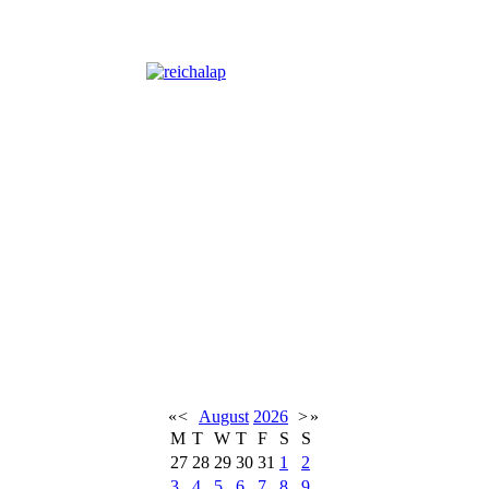
«
<
August
2026
>
»
M
T
W
T
F
S
S
27
28
29
30
31
1
2
3
4
5
6
7
8
9