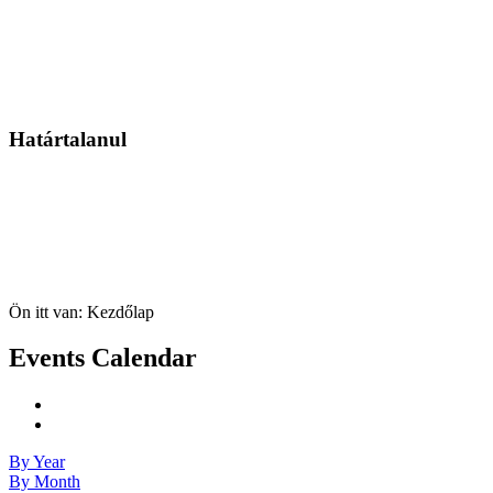
Határtalanul
Ön itt van:
Kezdőlap
Events Calendar
By Year
By Month