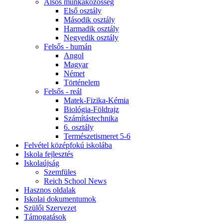
Alsós munkaközösség
Első osztály
Második osztály
Harmadik osztály
Negyedik osztály
Felsős - humán
Angol
Magyar
Német
Történelem
Felsős - reál
Matek-Fizika-Kémia
Biológia-Földrajz
Számítástechnika
6. osztály
Természetismeret 5-6
Felvétel középfokú iskolába
Iskola fejlesztés
Iskolaújság
Szemfüles
Reich School News
Hasznos oldalak
Iskolai dokumentumok
Szülői Szervezet
Támogatások