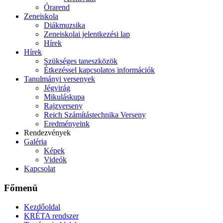
Órarend
Zeneiskola
Diákmuzsika
Zeneiskolai jelentkezési lap
Hírek
Hírek
Szükséges taneszközök
Étkezéssel kapcsolatos információk
Tanulmányi versenyek
Jégvirág
Mikuláskupa
Rajzverseny
Reich Számítástechnika Verseny
Eredményeink
Rendezvények
Galéria
Képek
Videók
Kapcsolat
Főmenü
Kezdőoldal
KRÉTA rendszer