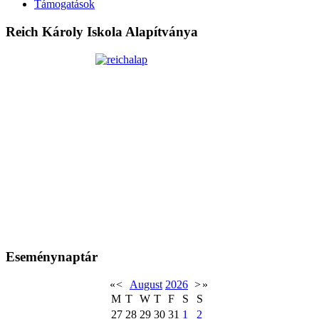
Támogatások
Reich Károly Iskola Alapítványa
Eseménynaptár
«
<
August
2026
>
»
M
T
W
T
F
S
S
27
28
29
30
31
1
2