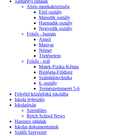
Tantárgyi oldalak
Alsós munkaközösség
Első osztály
Második osztály
Harmadik osztály
Negyedik osztály
Felsős - humán
Angol
Magyar
Német
Történelem
Felsős - reál
Matek-Fizika-Kémia
Biológia-Földrajz
Számítástechnika
6. osztály
Természetismeret 5-6
Felvétel középfokú iskolába
Iskola fejlesztés
Iskolaújság
Szemfüles
Reich School News
Hasznos oldalak
Iskolai dokumentumok
Szülői Szervezet