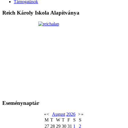
Támogatások
Reich Károly Iskola Alapítványa
Eseménynaptár
«
<
August
2026
>
»
M
T
W
T
F
S
S
27
28
29
30
31
1
2