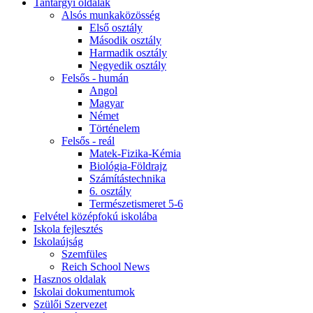
Tantárgyi oldalak
Alsós munkaközösség
Első osztály
Második osztály
Harmadik osztály
Negyedik osztály
Felsős - humán
Angol
Magyar
Német
Történelem
Felsős - reál
Matek-Fizika-Kémia
Biológia-Földrajz
Számítástechnika
6. osztály
Természetismeret 5-6
Felvétel középfokú iskolába
Iskola fejlesztés
Iskolaújság
Szemfüles
Reich School News
Hasznos oldalak
Iskolai dokumentumok
Szülői Szervezet