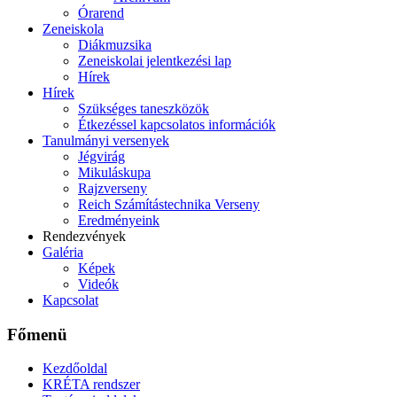
Órarend
Zeneiskola
Diákmuzsika
Zeneiskolai jelentkezési lap
Hírek
Hírek
Szükséges taneszközök
Étkezéssel kapcsolatos információk
Tanulmányi versenyek
Jégvirág
Mikuláskupa
Rajzverseny
Reich Számítástechnika Verseny
Eredményeink
Rendezvények
Galéria
Képek
Videók
Kapcsolat
Főmenü
Kezdőoldal
KRÉTA rendszer