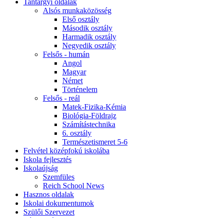
Tantárgyi oldalak
Alsós munkaközösség
Első osztály
Második osztály
Harmadik osztály
Negyedik osztály
Felsős - humán
Angol
Magyar
Német
Történelem
Felsős - reál
Matek-Fizika-Kémia
Biológia-Földrajz
Számítástechnika
6. osztály
Természetismeret 5-6
Felvétel középfokú iskolába
Iskola fejlesztés
Iskolaújság
Szemfüles
Reich School News
Hasznos oldalak
Iskolai dokumentumok
Szülői Szervezet