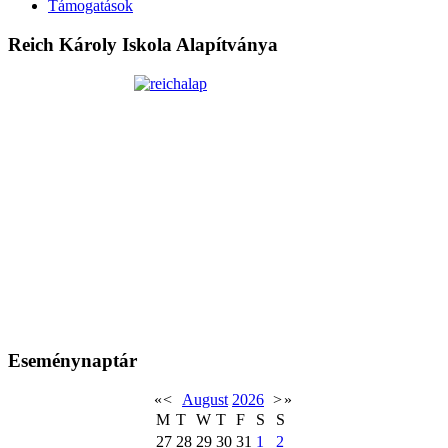
Támogatások
Reich Károly Iskola Alapítványa
Eseménynaptár
«
<
August
2026
>
»
M
T
W
T
F
S
S
27
28
29
30
31
1
2