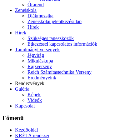
Órarend
Zeneiskola
Diákmuzsika
Zeneiskolai jelentkezési lap
Hírek
Hírek
Szükséges taneszközök
Étkezéssel kapcsolatos információk
Tanulmányi versenyek
Jégvirág
Mikuláskupa
Rajzverseny
Reich Számítástechnika Verseny
Eredményeink
Rendezvények
Galéria
Képek
Videók
Kapcsolat
Főmenü
Kezdőoldal
KRÉTA rendszer