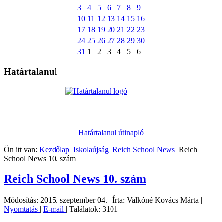
3
4
5
6
7
8
9
10
11
12
13
14
15
16
17
18
19
20
21
22
23
24
25
26
27
28
29
30
31
1
2
3
4
5
6
Határtalanul
Határtalanul útinapló
Ön itt van:
Kezdőlap
Iskolaújság
Reich School News
Reich
School News 10. szám
Reich School News 10. szám
Módosítás: 2015. szeptember 04.
|
Írta: Valkóné Kovács Márta
|
Nyomtatás
|
E-mail
|
Találatok: 3101